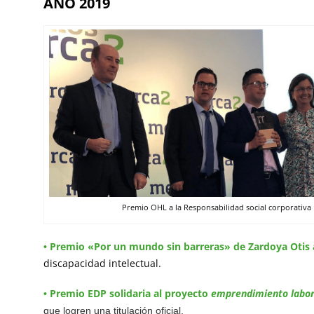
AÑO 2019
Premio OHL a la Responsabilidad social corporativa
Premio «Por un mundo sin barreras» de Zardoya Otis 
•
discapacidad intelectual.
Premio EDP solidaria al proyecto
emprendimiento labor
•
que logren una titulación oficial.