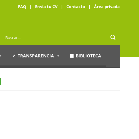
FAQ
|
Envía tu CV
|
Contacto
|
Área privada
TRANSPARENCIA
BIBLIOTECA
d