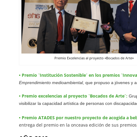
Premio Excelencias al proyecto «Bocados de Arte»
Premio `Institución Sostenible´ en los premios `Innova
•
Emprendimiento medioambiental,
que propuso a jóvenes y a
Premio excelencias al proyecto `Bocados de Arte´
•
:
Grup
visibilizar la capacidad artística de personas con discapaci
Premio ATADES por nuestro proyecto de acogida a bebé
•
entrega del premio en la onceava edición de sus premio