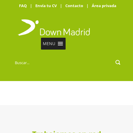
FAQ
|
Envía tu CV
|
Contacto
|
Área privada
MENU