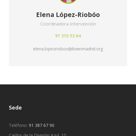
Elena López-Riobóo
Coordinadora Intervención
91 310 53 64
elena.lopezrioboo
downmadrid.org
@
Sede
Teléfono:
91 387 67 90
Caídos de la División Azul, 15