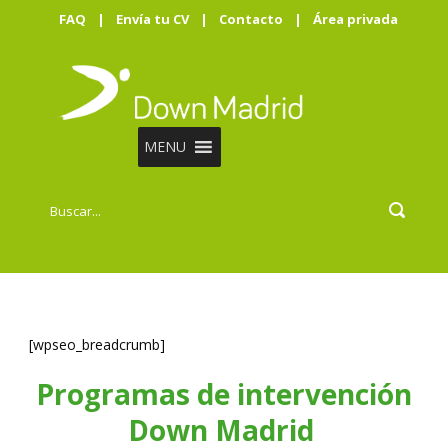
FAQ
|
Envía tu CV
|
Contacto
|
Área privada
MENU
[wpseo_breadcrumb]
Programas de intervención
Down Madrid