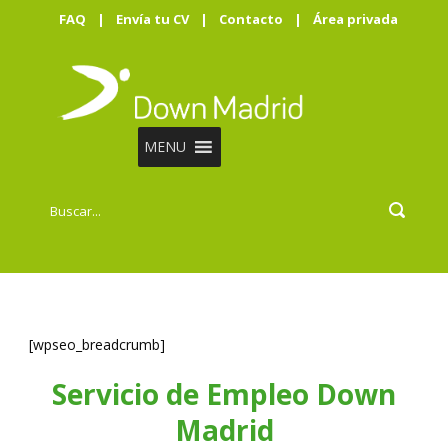
FAQ
|
Envía tu CV
|
Contacto
|
Área privada
MENU
[wpseo_breadcrumb]
Servicio de Empleo Down
Madrid