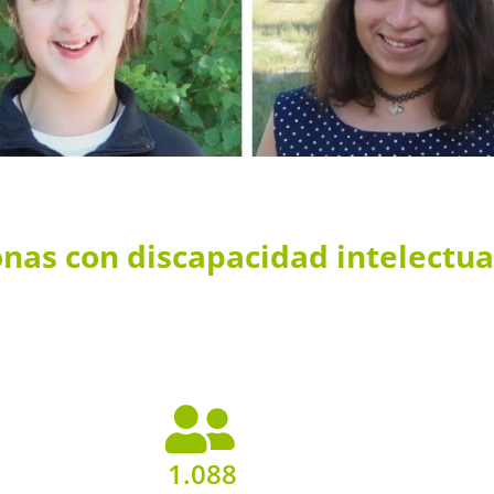
onas
con discapacidad intelectua
1.088