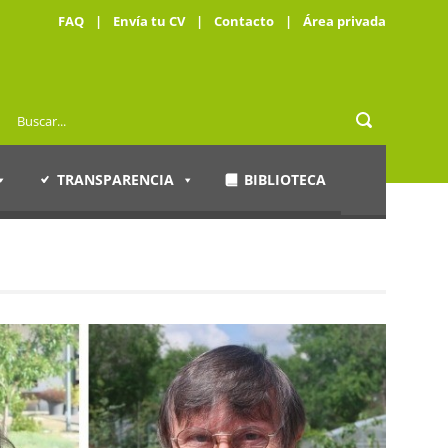
FAQ
|
Envía tu CV
|
Contacto
|
Área privada
TRANSPARENCIA
BIBLIOTECA