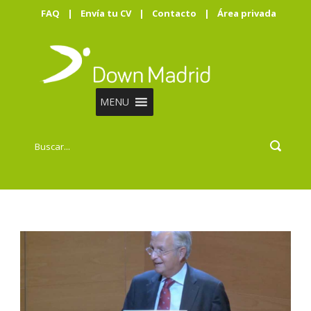
FAQ
|
Envía tu CV
|
Contacto
|
Área privada
MENU