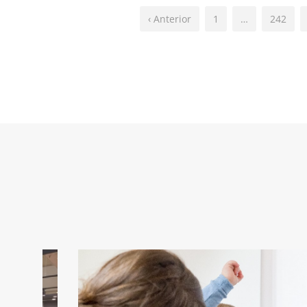
‹ Anterior
1
…
242