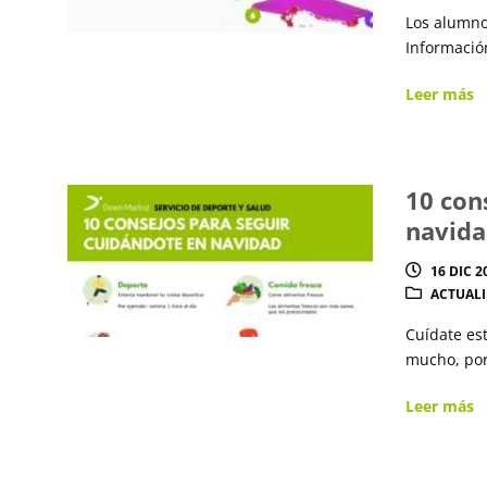
Los alumno
Informació
Leer más
10 con
navid
16 DIC 2
ACTUAL
Cuídate es
mucho, por
Leer más