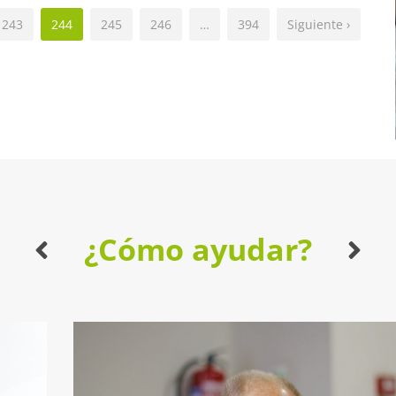
243
244
245
246
…
394
Siguiente ›
¿Cómo ayudar?