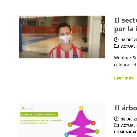
El sec
por la 
18 DIC 2
ACTUAL
Webinar So
celebrar el
Leer más
El árb
18 DIC 2
ACTUAL
COMUNICA