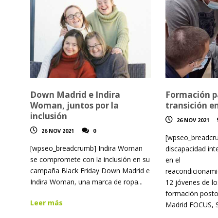
Down Madrid e Indira
Formación p
Woman, juntos por la
transición e
inclusión
26 NOV 2021
26 NOV 2021
0
[wpseo_breadcr
[wpseo_breadcrumb] Indira Woman
discapacidad int
se compromete con la inclusión en su
en el
campaña Black Friday Down Madrid e
reacondicionamie
Indira Woman, una marca de ropa...
12 jóvenes de l
formación posto
Leer más
Madrid FOCUS, St