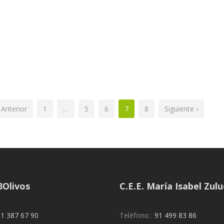
‹ Anterior
1
…
5
6
7
8
Siguiente ›
3Olivos
C.E.E. María Isabel Zul
1 387 67 90
Teléfono :
91 499 83 86