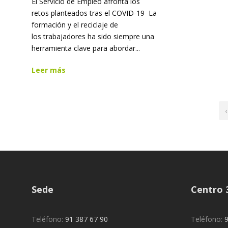
El Servicio de Empleo afronta los
retos planteados tras el COVID-19 La
formación y el reciclaje de
los trabajadores ha sido siempre una
herramienta clave para abordar...
Leer más
Sede
Centro 
Teléfono:
91 387 67 90
Teléfono:
9