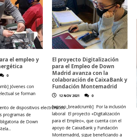
ara el empleo y
El proyecto Digitalización
nergética
para el Empleo de Down
Madrid avanza con la
0
colaboración de CaixaBank y
Fundación Montemadrid
umb] Jóvenes con
electual se forman
12 NOV 2021
0
[wpseo_breadcrumb] Por la inclusión
nto de dispositivos electrónicos
laboral El proyecto «Digitalización
os programas de
para el Empleo», que cuenta con el
bligatoria de Down
apoyo de CaixaBank y Fundación
ela...
Montemadrid, sigue beneficiando a