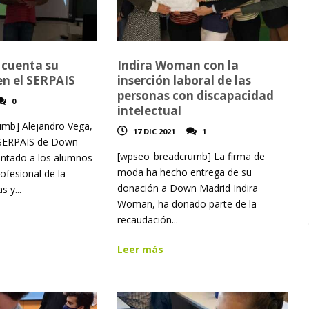
 cuenta su
Indira Woman con la
en el SERPAIS
inserción laboral de las
personas con discapacidad
0
intelectual
mb] Alejandro Vega,
17 DIC 2021
1
l SERPAIS de Down
[wpseo_breadcrumb] La firma de
entado a los alumnos
moda ha hecho entrega de su
ofesional de la
donación a Down Madrid Indira
s y...
Woman, ha donado parte de la
recaudación...
Leer más