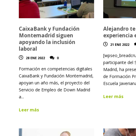
CaixaBank y Fundación
Alejandro te
Montemadrid siguen
experiencia 
apoyando la inclusión
21 ENE 2022
laboral
[wpseo_breadcru
28 ENE 2022
0
participante de
Formación en competencias digitales
Madrid, ha pres
CaixaBank y Fundación Montemadrid,
de Formación Pr
apoyan un año más, el proyecto del
Escuela Javeriana
Servicio de Empleo de Down Madrid
Leer más
a...
Leer más