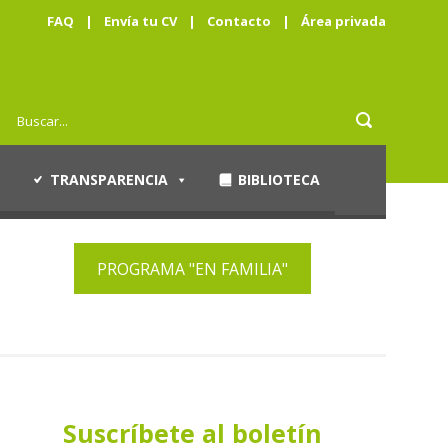
FAQ
|
Envía tu CV
|
Contacto
|
Área privada
TRANSPARENCIA
BIBLIOTECA
PROGRAMA "EN FAMILIA"
Suscríbete al boletín