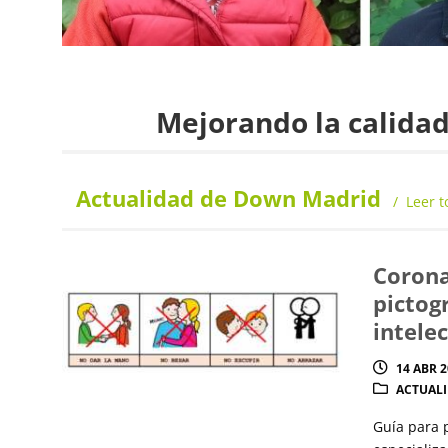
Mejorando la calidad
Actualidad de Down Madrid
Leer t
Corona
pictog
intele
14 ABR 
ACTUAL
Guía para p