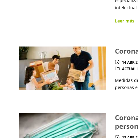
especializ
intelectual
Leer más
Corona
14 ABR 
ACTUAL
Medidas de 
personas
Corona
person
13 ABR 