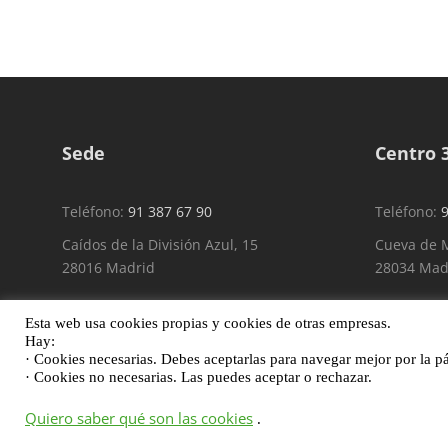
Sede
Centro 
Teléfono:
91 387 67 90
Teléfono:
9
Caídos de la División Azul, 15
Cueva de M
28016 Madrid
28034 Mad
Esta web usa cookies propias y cookies de otras empresas.
Hay:
· Cookies necesarias. Debes aceptarlas para navegar mejor por la p
· Cookies no necesarias. Las puedes aceptar o rechazar.
Quiero saber qué son las cookies
.
Fundación Síndrome de Down Madrid |
Aviso legal y pol