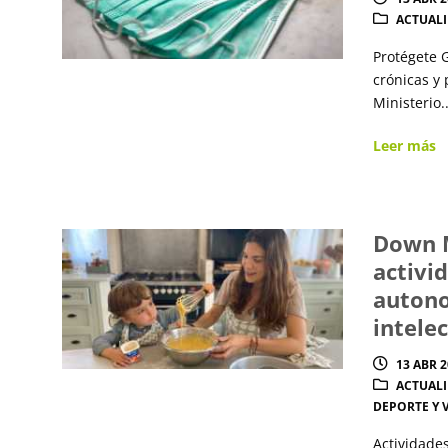
ACTUAL
Protégete 
crónicas y
Ministerio..
Leer más
Down M
activi
autono
intele
13 ABR 
ACTUAL
DEPORTE Y 
Actividades