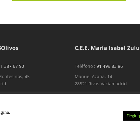
3Olivos
C.E.E. María Isabel Zul
1 387 67 90
Teléfono :
91 499 83 86
ontesinos, 45
Manuel Azaña, 14
rid
28521 Rivas Vaciamadrid
ágina.
Elegir 
ítica de privacidad
|
Política de cookies