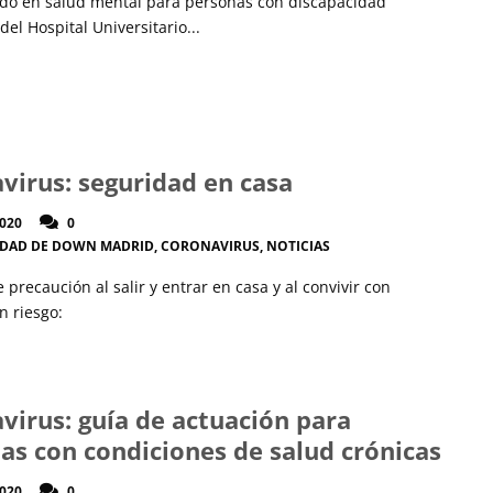
ado en salud mental para personas con discapacidad
 del Hospital Universitario...
virus: seguridad en casa
2020
0
IDAD DE DOWN MADRID
,
CORONAVIRUS
,
NOTICIAS
precaución al salir y entrar en casa y al convivir con
 en riesgo:
virus: guía de actuación para
as con condiciones de salud crónicas
2020
0