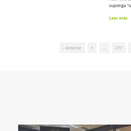
suponga “un
Leer más
‹ Anterior
1
…
277