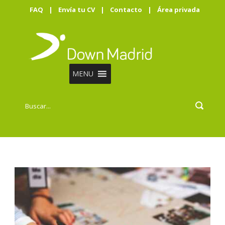
FAQ
|
Envía tu CV
|
Contacto
|
Área privada
MENU