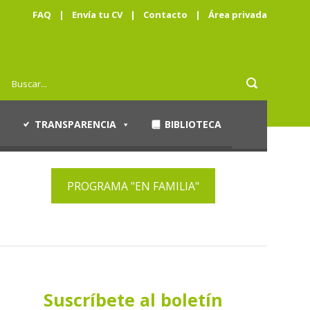
FAQ
|
Envía tu CV
|
Contacto
|
Área privada
TRANSPARENCIA
BIBLIOTECA
PROGRAMA "EN FAMILIA"
Suscríbete al boletín