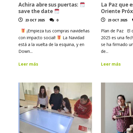
Achira abre sus puertas:
La Paz que 
save the date
Oriente Pró
23 OCT 2025
0
23 OCT 2025
¡Empieza tus compras navideñas
Plan de Paz El d
con impacto social!
La Navidad
2025 es una fec
está a la vuelta de la esquina, y en
se ha firmado u
Down...
de...
Leer más
Leer más