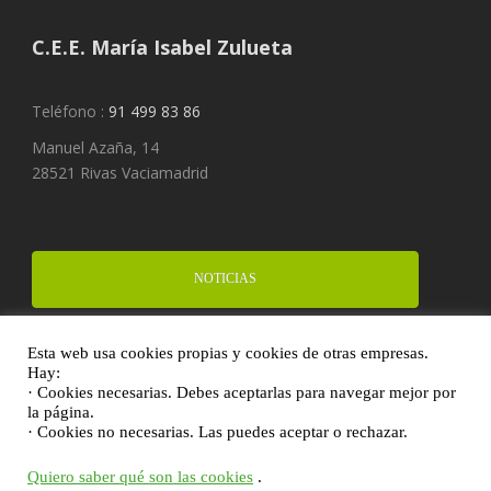
C.E.E. María Isabel Zulueta
Teléfono :
91 499 83 86
Manuel Azaña, 14
28521 Rivas Vaciamadrid
NOTICIAS
Esta web usa cookies propias y cookies de otras empresas.
FINANCIA UN PROYECTO
Hay:
· Cookies necesarias. Debes aceptarlas para navegar mejor por
la página.
· Cookies no necesarias. Las puedes aceptar o rechazar.
DONA
Quiero saber qué son las cookies
.