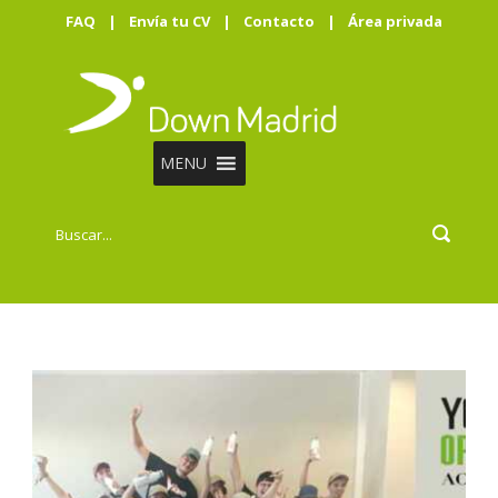
FAQ
|
Envía tu CV
|
Contacto
|
Área privada
MENU