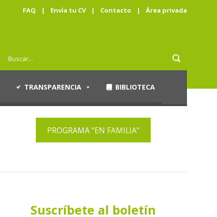
FAQ
|
Envía tu CV
|
Contacto
|
Área privada
TRANSPARENCIA
BIBLIOTECA
PROGRAMA "EN FAMILIA"
Suscríbete al boletín