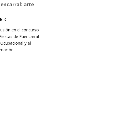
uencarral: arte
0
clusión en el concurso
 Fiestas de Fuencarral
Ocupacional y el
mación...