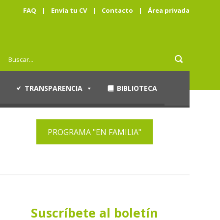
FAQ
|
Envía tu CV
|
Contacto
|
Área privada
TRANSPARENCIA
BIBLIOTECA
PROGRAMA "EN FAMILIA"
Suscríbete al boletín