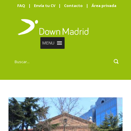
FAQ
|
Envía tu CV
|
Contacto
|
Área privada
MENU