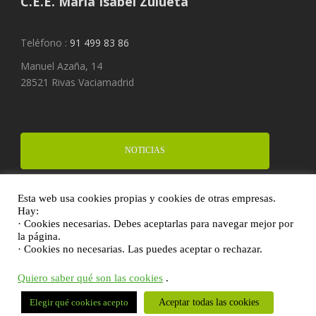
C.E.E. María Isabel Zulueta
Teléfono :
91 499 83 86
Manuel Azaña, 14
28521 Rivas Vaciamadrid
NOTICIAS
Esta web usa cookies propias y cookies de otras empresas.
FINANCIA UN PROYECTO
Hay:
· Cookies necesarias. Debes aceptarlas para navegar mejor por
la página.
· Cookies no necesarias. Las puedes aceptar o rechazar.
DONA
Quiero saber qué son las cookies
.
Aceptar todas las cookies
Elegir qué cookies acepto