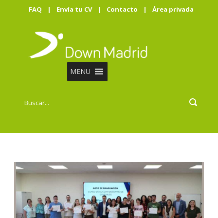
FAQ
|
Envía tu CV
|
Contacto
|
Área privada
MENU