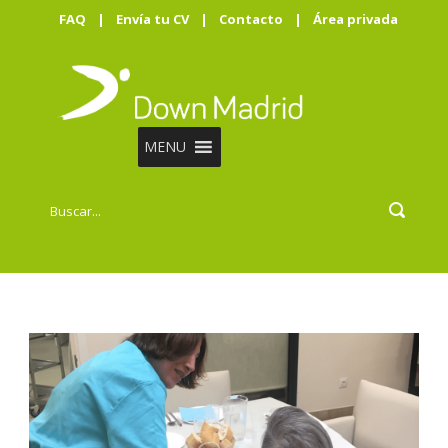
FAQ
|
Envía tu CV
|
Contacto
|
Área privada
MENU