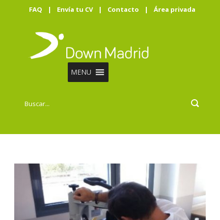
FAQ
|
Envía tu CV
|
Contacto
|
Área privada
MENU