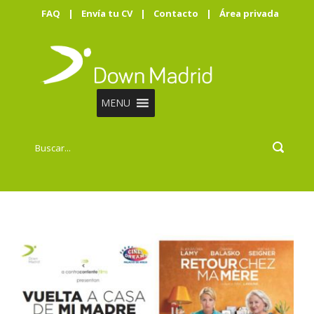
FAQ
|
Envía tu CV
|
Contacto
|
Área privada
MENU