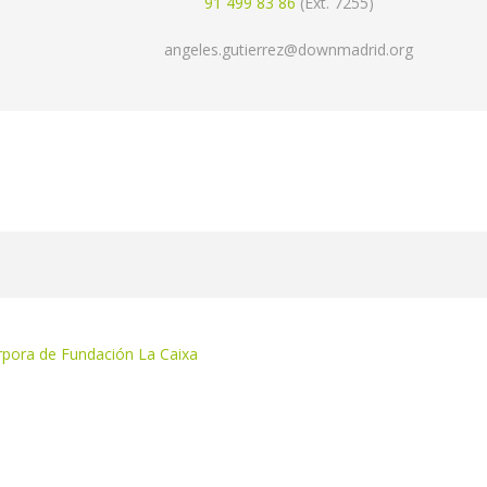
91 499 83 86
(Ext. 7255)
angeles.gutierrez@downmadrid.org
pora de Fundación La Caixa