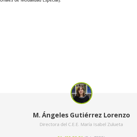
M. Ángeles Gutiérrez Lorenzo
Directora del C.E.E. María Isabel Zulueta