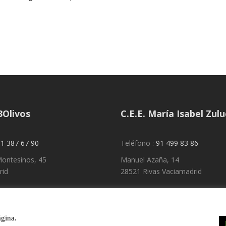
3Olivos
C.E.E. María Isabel Zul
1 387 67 90
Teléfono :
91 499 83 86
ontesinos, 45
Manuel Azaña, 14
rid
28521 Rivas Vaciamadrid
ágina.