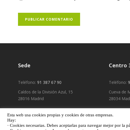
Sede
Centro 
Teléfono:
91 387 67 90
Teléfono:
9
Caídos de la División Azul, 15
Cueva de M
28016 Madrid
28034 Mad
Esta web usa cookies propias y cookies de otras empresas.
Hay:
· Cookies necesarias. Debes aceptarlas para navegar mejor por la p