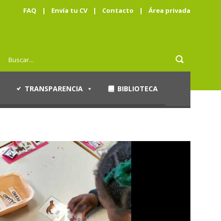
FAQ
|
Envía tu CV
|
Contacto
|
Área privada
TRANSPARENCIA
BIBLIOTECA