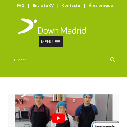
FAQ
|
Envía tu CV
|
Contacto
|
Área privada
MENU