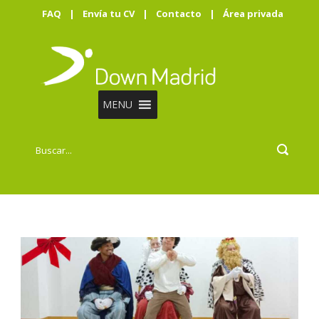
FAQ
|
Envía tu CV
|
Contacto
|
Área privada
MENU