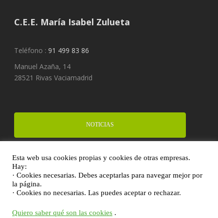
C.E.E. María Isabel Zulueta
Teléfono :
91 499 83 86
Manuel Azaña, 14
28521 Rivas Vaciamadrid
NOTICIAS
Esta web usa cookies propias y cookies de otras empresas.
FINANCIA UN PROYECTO
Hay:
· Cookies necesarias. Debes aceptarlas para navegar mejor por
la página.
· Cookies no necesarias. Las puedes aceptar o rechazar.
DONA
Quiero saber qué son las cookies
.