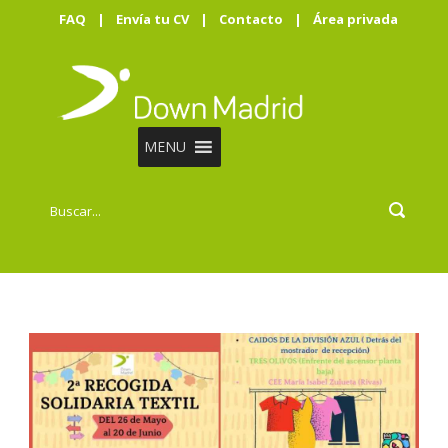
FAQ
|
Envía tu CV
|
Contacto
|
Área privada
MENU