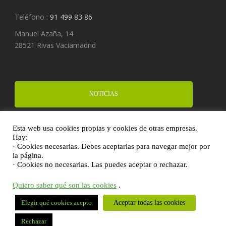
Teléfono :
91 499 83 86
Manuel Azaña, 14
28521 Rivas Vaciamadrid
NOTICIAS
Esta web usa cookies propias y cookies de otras empresas.
FINANCIA UN PROYECTO
Hay:
· Cookies necesarias. Debes aceptarlas para navegar mejor por
la página.
· Cookies no necesarias. Las puedes aceptar o rechazar.
DONA
Quiero saber qué son las cookies
.
Aceptar todas las cookies
Elegir qué cookies acepto
Rechazar