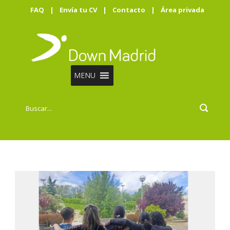
FAQ
|
Envía tu CV
|
Contacto
|
Área privada
MENU