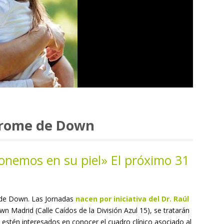
ndrome de Down
onemos en su piel» El próximo 31
e de Down. Las Jornadas
nacen por iniciativa del Dr. Raúl
 Madrid (Calle Caídos de la División Azul 15), se tratarán
stén interesados en conocer el cuadro clínico asociado al