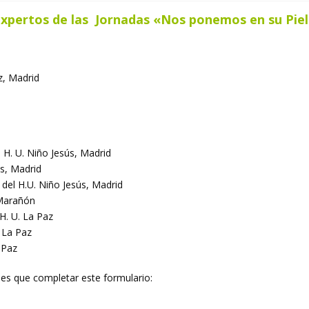
xpertos de las Jornadas «Nos ponemos en su Pie
z, Madrid
l H. U. Niño Jesús, Madrid
ús, Madrid
 del H.U. Niño Jesús, Madrid
 Marañón
H. U. La Paz
. La Paz
 Paz
enes que completar este formulario: