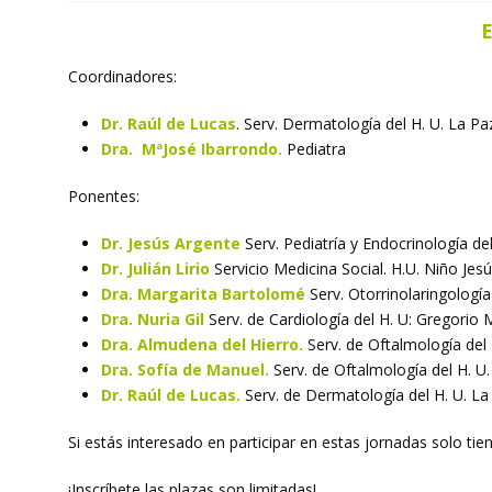
E
Coordinadores:
Dr. Raúl de Lucas
.
Serv. Dermatología del H. U. La Pa
Dra. MªJosé Ibarrondo.
Pediatra
Ponentes:
Dr. Jesús Argente
Serv. Pediatría y Endocrinología de
Dr. Julián Lirio
Servicio Medicina Social. H.U. Niño Jes
Dra. Margarita Bartolomé
Serv. Otorrinolaringología
Dra. Nuria Gil
Serv. de Cardiología del H. U: Gregorio
Dra. Almudena del Hierro.
Serv. de Oftalmología del 
Dra. Sofía de Manuel.
Serv. de Oftalmología del H. U
Dr. Raúl de Lucas.
Serv. de Dermatología del H. U. La
Si estás interesado en participar en estas jornadas solo ti
¡Inscríbete las plazas son limitadas!