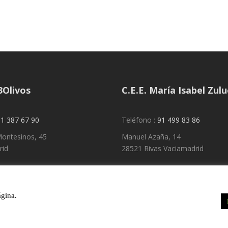
3Olivos
C.E.E. María Isabel Zul
1 387 67 90
Teléfono :
91 499 83 86
ontesinos, 45
Manuel Azaña, 14
rid
28521 Rivas Vaciamadrid
ágina.