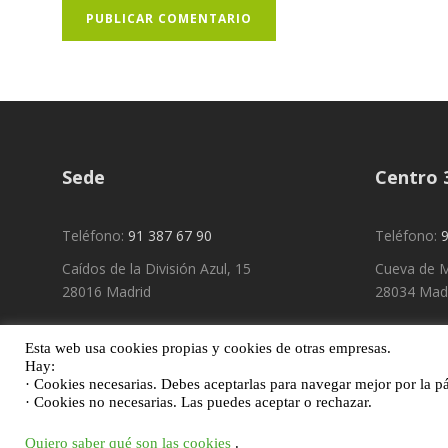
Sede
Centro 
Teléfono:
91 387 67 90
Teléfono:
9
Caídos de la División Azul, 15
Cueva de M
28016 Madrid
28034 Mad
Esta web usa cookies propias y cookies de otras empresas.
Hay:
· Cookies necesarias. Debes aceptarlas para navegar mejor por la p
· Cookies no necesarias. Las puedes aceptar o rechazar.
Quiero saber qué son las cookies
.