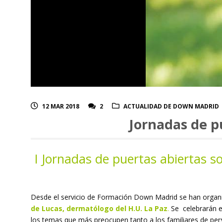
12 MAR 2018
2
ACTUALIDAD DE DOWN MADRID
Jornadas de p
I Jornadas de puertas abiertas 
Desde el servicio de Formación Down Madrid se han organi
de Lucas, dermatólogo del H.U. La Paz
.
Se celebrarán el
los temas que más preocupen tanto a los familiares de pe