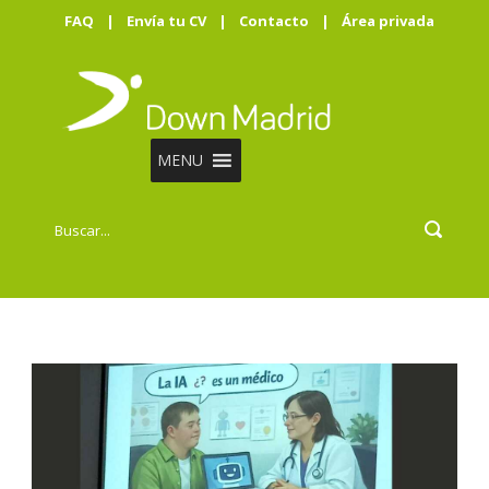
FAQ
|
Envía tu CV
|
Contacto
|
Área privada
MENU