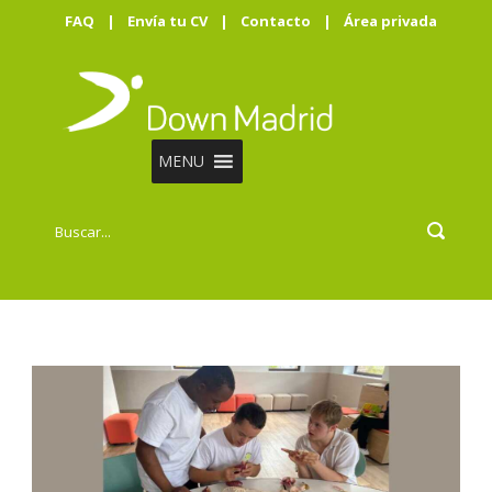
FAQ
|
Envía tu CV
|
Contacto
|
Área privada
MENU