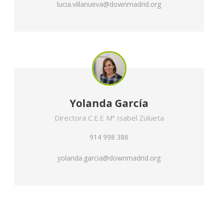
lucia.villanueva@downmadrid.org
Yolanda García
Directora C.E.E Mª Isabel Zulueta
914 998 386
yolanda.garcia@downmadrid.org