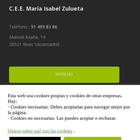
C.E.E. María Isabel Zulueta
Teléfono :
91 499 83 86
Manuel Azaña, 14
28521 Rivas Vaciamadrid
NOTICIAS
Esta web usa cookies propias y cookies de otras empresas.
FINANCIA UN PROYECTO
Hay:
· Cookies necesarias. Debes aceptarlas para navegar mejor por
la página.
· Cookies no necesarias. Las puedes aceptar o rechazar.
DONA
Quiero saber qué son las cookies
.