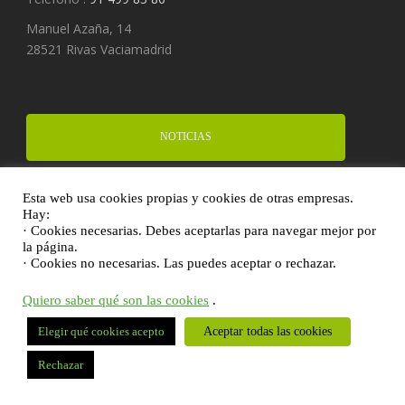
Manuel Azaña, 14
28521 Rivas Vaciamadrid
NOTICIAS
Esta web usa cookies propias y cookies de otras empresas.
FINANCIA UN PROYECTO
Hay:
· Cookies necesarias. Debes aceptarlas para navegar mejor por
la página.
· Cookies no necesarias. Las puedes aceptar o rechazar.
DONA
Quiero saber qué son las cookies
.
Aceptar todas las cookies
Elegir qué cookies acepto
Rechazar
Fundación Síndrome de Down Madrid |
Aviso legal y