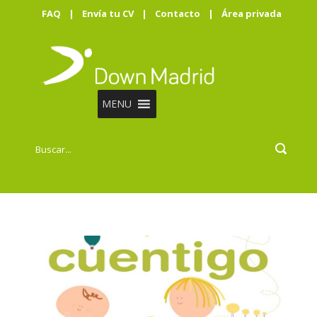
FAQ
|
Envía tu CV
|
Contacto
|
Área privada
MENU