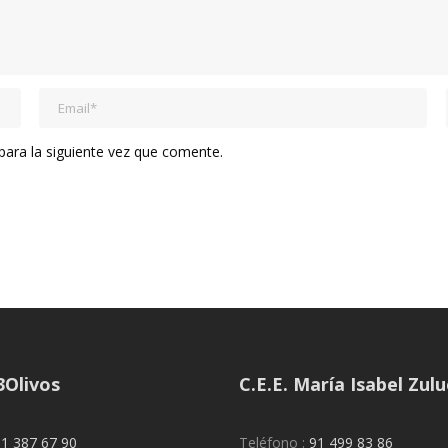
ara la siguiente vez que comente.
3Olivos
C.E.E. María Isabel Zul
1 387 67 90
Teléfono :
91 499 83 86