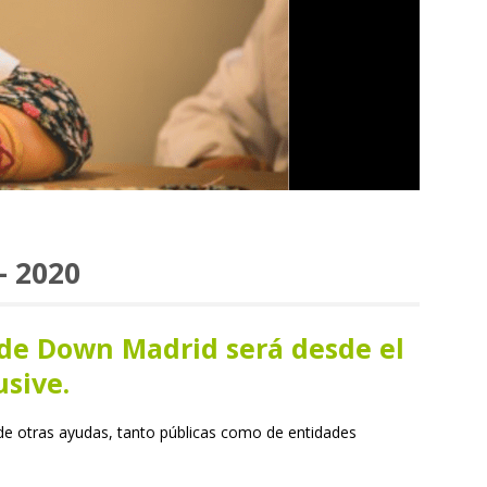
– 2020
s de Down Madrid será desde el
usive
.
o de otras ayudas, tanto públicas como de entidades