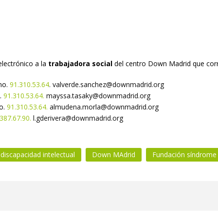
electrónico a la
trabajadora social
del centro Down Madrid que cor
no.
91.310.53.64
.
valverde.sanchez@downmadrid.org
.
91.310.53.64.
mayssa.tasaky@downmadrid.org
o.
91.310.53.64.
almudena.morla@downmadrid.org
.387.67.90.
l.gderivera@downmadrid.org
discapacidad intelectual
Down MAdrid
Fundación síndrome