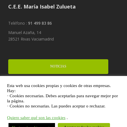
C.E.E. María Isabel Zulueta
Teléfono :
91 499 83 86
Manuel Azaña, 14
28521 Rivas Vaciamadrid
NOTICIAS
Esta web usa cookies propias y cookies de otras empresas.
FINANCIA UN PROYECTO
Hay:
· Cookies necesarias. Debes aceptarlas para navegar mejor por
la página.
· Cookies no necesarias. Las puedes aceptar o rechazar.
DONA
Quiero saber qué son las cookies
.