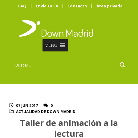
FAQ
|
Envía tu CV
|
Contacto
|
Área privada
MENU
07 JUN 2017
0
ACTUALIDAD DE DOWN MADRID
Taller de animación a la
lectura