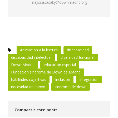
mayssa.tasaky@downmadrid.org
Animación a la lectura
discapacidad
discapacidad intelectual
diversidad funcional
Down MAdrid
educación especial
Fundación síndrome de Down de Madrid
habiliades cognitivas
inclusión
Integración
necesidad de apoyo
síndrome de down
Compartir este post: